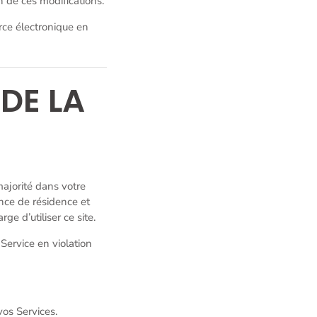
on de ces modifications.
rce électronique en
DE LA
majorité dans votre
ince de résidence et
e d’utiliser ce site.
 Service en violation
vos Services.