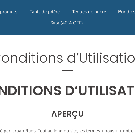
 produits
Tapis de prière
Tenues de prière
Bundle
Sale (40% OFF)
onditions d’Utilisati
DITIONS D’UTILISA
APERÇU
é par Urban Rugs. Tout au long du site, les termes « nous », « notre 