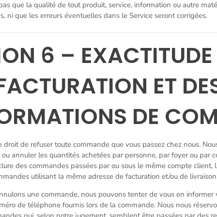
as que la qualité de tout produit, service, information ou autre mat
, ni que les erreurs éventuelles dans le Service seront corrigées.
ION 6 – EXACTITUDE 
FACTURATION ET DE
FORMATIONS DE COM
e droit de refuser toute commande que vous passez chez nous. Nou
ter ou annuler les quantités achetées par personne, par foyer ou pa
inclure des commandes passées par ou sous le même compte client, 
mmandes utilisant la même adresse de facturation et/ou de livraison
nnulons une commande, nous pouvons tenter de vous en informer via
uméro de téléphone fournis lors de la commande. Nous nous réservons
mandes qui, selon notre jugement, semblent être passées par des re