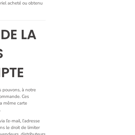
ériel acheté ou obtenu
DE LA
S
PTE
s pouvons, à notre
r commande. Ces
la même carte
.
 l’e-mail, l’adresse
 le droit de limiter
vendeurs, distributeurs