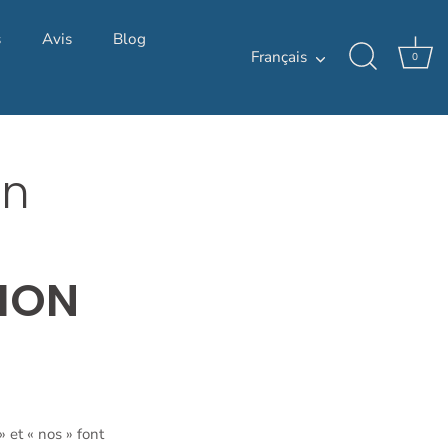
s
Avis
Blog
Langue
Français
0
on
TION
» et « nos » font