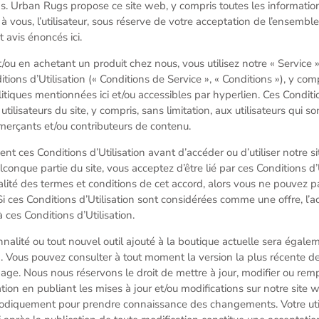
. Urban Rugs propose ce site web, y compris toutes les informations
, à vous, l’utilisateur, sous réserve de votre acceptation de l’ensembl
t avis énoncés ici.
et/ou en achetant un produit chez nous, vous utilisez notre « Service »
tions d’Utilisation (« Conditions de Service », « Conditions »), y com
tiques mentionnées ici et/ou accessibles par hyperlien. Ces Conditio
utilisateurs du site, y compris, sans limitation, aux utilisateurs qui s
merçants et/ou contributeurs de contenu.
ment ces Conditions d’Utilisation avant d’accéder ou d’utiliser notre 
lconque partie du site, vous acceptez d’être lié par ces Conditions d’U
ralité des termes et conditions de cet accord, alors vous ne pouvez 
s. Si ces Conditions d’Utilisation sont considérées comme une offre, l’a
ces Conditions d’Utilisation.
nnalité ou tout nouvel outil ajouté à la boutique actuelle sera égal
on. Vous pouvez consulter à tout moment la version la plus récente d
 page. Nous nous réservons le droit de mettre à jour, modifier ou rem
ation en publiant les mises à jour et/ou modifications sur notre site
riodiquement pour prendre connaissance des changements. Votre uti